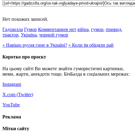
Нет похожих записей.
Гадззилла
Гумор
Комментариев нет
війна
,
гумор
,
привид
,
трактор
,
Україна
,
чорний гумор
«
Навіщо русня гине в Україні?
»
Коли їм обіцяли рай
Коротко про проєкт
На цьому сайті Ви можете знайти гумористичні картинки,
меми, жарти, анекдоти тощо. БічБалда в соціальних мережах:
Instagram
X.com (
Twitter
)
YouTube
Реклама
Мітки сайту