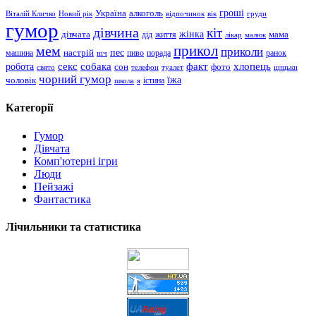
гроші
Україна
алкоголь
Віталій Кличко
Новий рік
відпочинок
вік
груди
гумор
дівчина
кіт
дівчата
жінка
життя
мама
дід
лікар
малюк
прикол
мем
приколи
пес
машина
настрій
пиво
порада
ранок
ніч
хлопець
робота
секс
собака
факт
сон
фото
свято
телефон
туалет
цицьки
чорний гумор
чоловік
їжа
школа
я
істина
Категорії
Гумор
Дівчата
Комп'ютерні ігри
Люди
Пейзажі
Фантастика
Лічильники та статистика