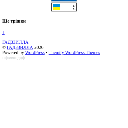
Ще трішки
↑
ГАДЗЗИЛЛА
©
ГАДЗЗИЛЛА
2026
Powered by
WordPress
•
Themify WordPress Themes
пфвяяшддф