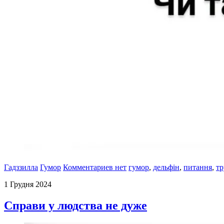
Гадззилла
Гумор
Комментариев нет
гумор
,
дельфін
,
питання
,
тр
1 Грудня 2024
Справи у людства не дуже