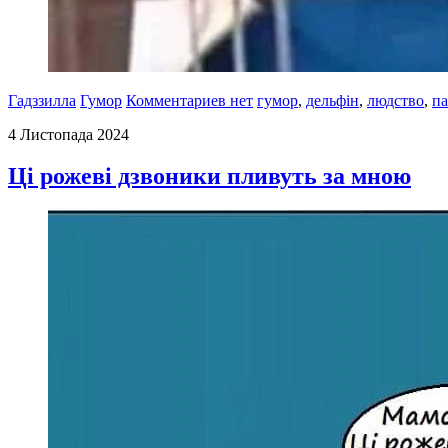
Гадззилла
Гумор
Комментариев нет
гумор
,
дельфін
,
людство
,
п
4 Листопада 2024
Ці рожеві дзвоники пливуть за мною