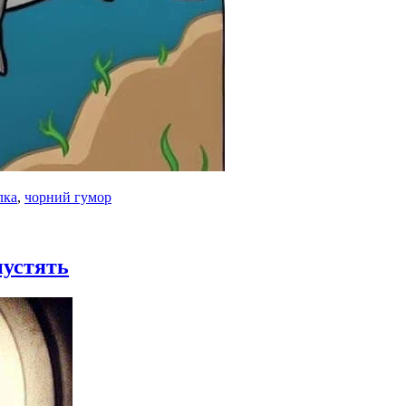
лка
,
чорний гумор
пустять