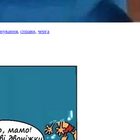
анування
,
справи
,
черга