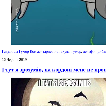
Гадззилла
Гумор
Комментариев нет
акула
,
гумор
,
дельфін
,
риба
16 Червня 2019
І тут я зрозумів, на кордоні мене не про