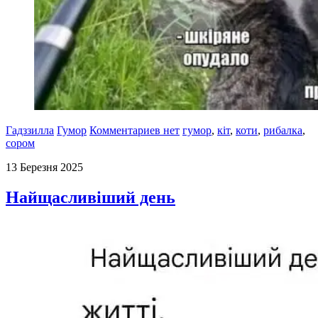
Гадззилла
Гумор
Комментариев нет
гумор
,
кіт
,
коти
,
рибалка
,
сором
13 Березня 2025
Найщасливіший день