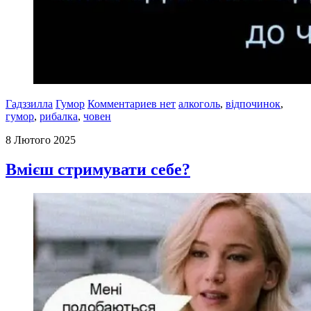
Гадззилла
Гумор
Комментариев нет
алкоголь
,
відпочинок
,
гумор
,
рибалка
,
човен
8 Лютого 2025
Вмієш стримувати себе?