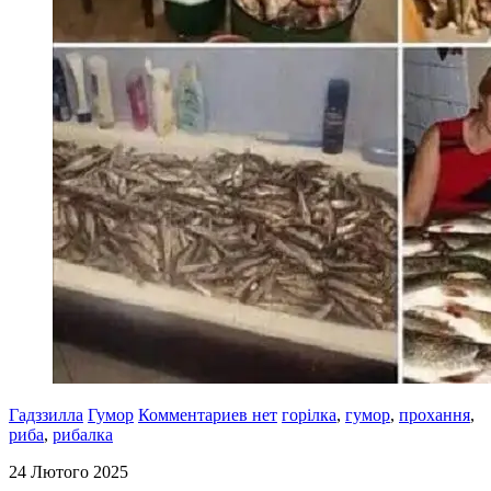
Гадззилла
Гумор
Комментариев нет
горілка
,
гумор
,
прохання
,
риба
,
рибалка
24 Лютого 2025