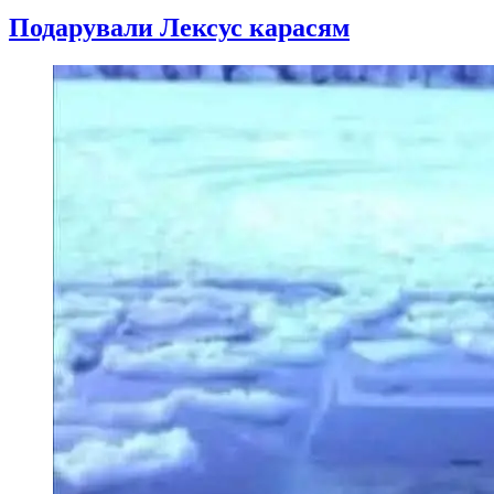
Подарували Лексус карасям