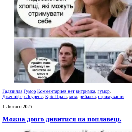
Гадззилла
Гумор
Комментариев нет
витримка
,
гумор
,
Дженніфер Лоуренс
,
Кріс Пратт
,
мем
,
рибалка
,
стримування
1 Лютого 2025
Можна довго дивитися на поплавець