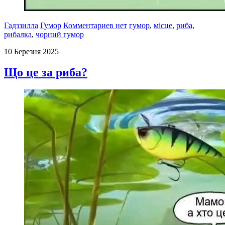
Гадззилла
Гумор
Комментариев нет
гумор
,
місце
,
риба
,
рибалка
,
чорний гумор
10 Березня 2025
Що це за риба?