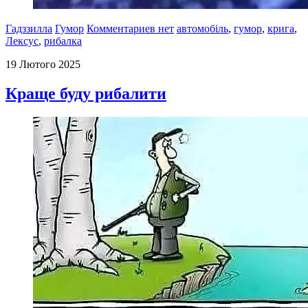
Гадззилла
Гумор
Комментариев нет
автомобіль
,
гумор
,
крига
,
Лексус
,
рибалка
19 Лютого 2025
Краще буду рибалити