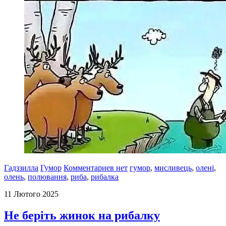
Гадззилла
Гумор
Комментариев нет
гумор
,
мисливець
,
олені
,
олень
,
полювання
,
риба
,
рибалка
11 Лютого 2025
Не беріть жинок на рибалку