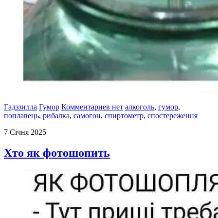
Гадззилла
Гумор
Комментариев нет
алкоголь
,
гумор
,
поплавець
,
рибалка
,
самогон
,
спиртометр
,
спостереження
7 Січня 2025
Хто як фотошопить