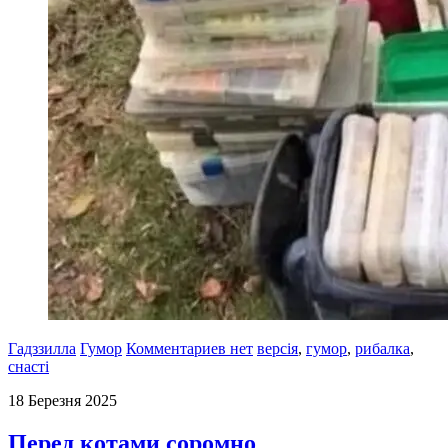
Гадззилла
Гумор
Комментариев нет
версія
,
гумор
,
рибалка
,
снасті
18 Березня 2025
Перед котами соромно