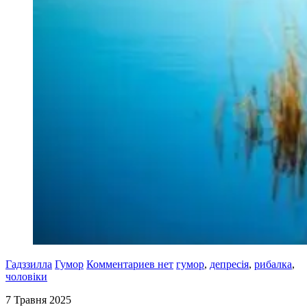
Гадззилла
Гумор
Комментариев нет
гумор
,
депресія
,
рибалка
,
чоловіки
7 Травня 2025