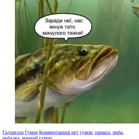
Гадззилла
Гумор
Комментариев нет
гумор
,
прикол
,
риба
,
рибалка
,
чорний гумор