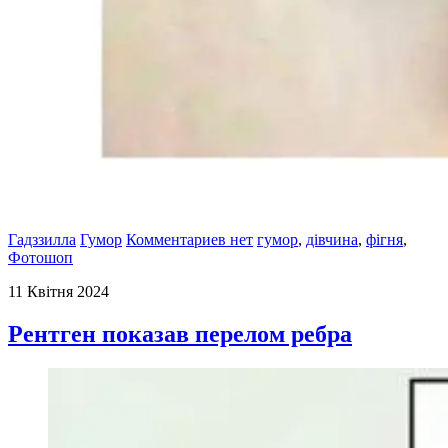
Гадззилла
Гумор
Комментариев нет
гумор
,
дівчина
,
фігня
,
Фотошоп
11 Квітня 2024
Рентген показав перелом ребра