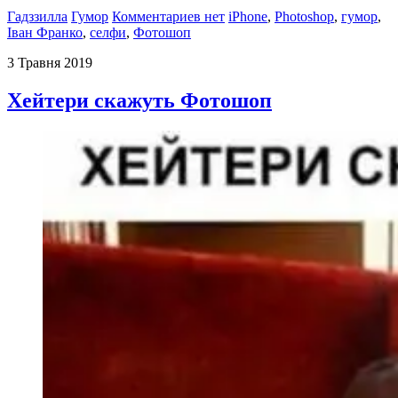
Гадззилла
Гумор
Комментариев нет
iPhone
,
Photoshop
,
гумор
,
Іван Франко
,
селфи
,
Фотошоп
3 Травня 2019
Хейтери скажуть Фотошоп