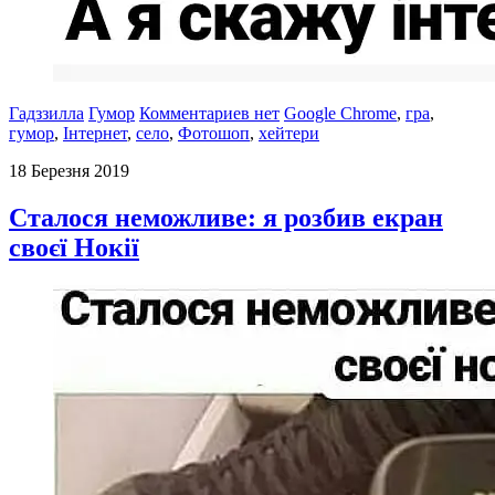
Гадззилла
Гумор
Комментариев нет
Google Chrome
,
гра
,
гумор
,
Інтернет
,
село
,
Фотошоп
,
хейтери
18 Березня 2019
Сталося неможливе: я розбив екран
своєї Нокії