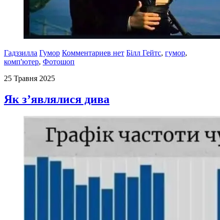
Гадззилла
Гумор
Комментариев нет
Білл Гейтс
,
гумор
,
комп'ютер
,
Фотошоп
25 Травня 2025
Як з’являлися дива