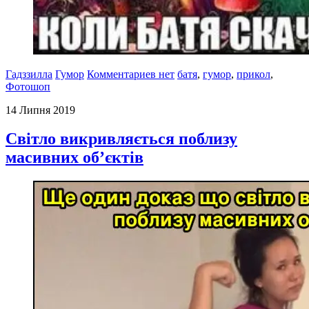
Гадззилла
Гумор
Комментариев нет
батя
,
гумор
,
прикол
,
Фотошоп
14 Липня 2019
Світло викривляється поблизу
масивних об’єктів