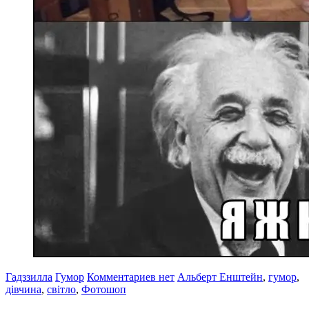
Гадззилла
Гумор
Комментариев нет
Альберт Енштейн
,
гумор
,
дівчина
,
світло
,
Фотошоп