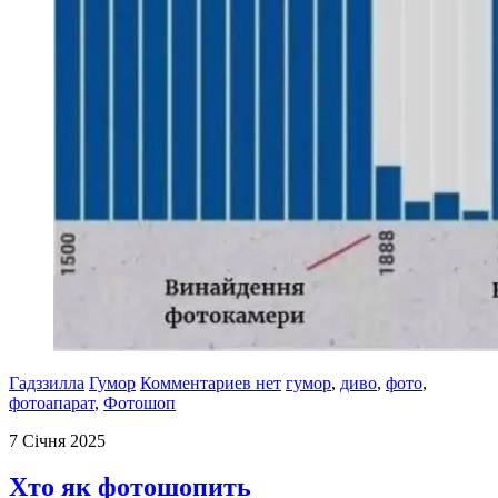
Гадззилла
Гумор
Комментариев нет
гумор
,
диво
,
фото
,
фотоапарат
,
Фотошоп
7 Січня 2025
Хто як фотошопить