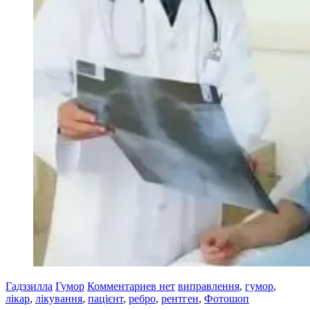
Гадззилла
Гумор
Комментариев нет
виправлення
,
гумор
,
лікар
,
лікування
,
пацієнт
,
ребро
,
рентген
,
Фотошоп