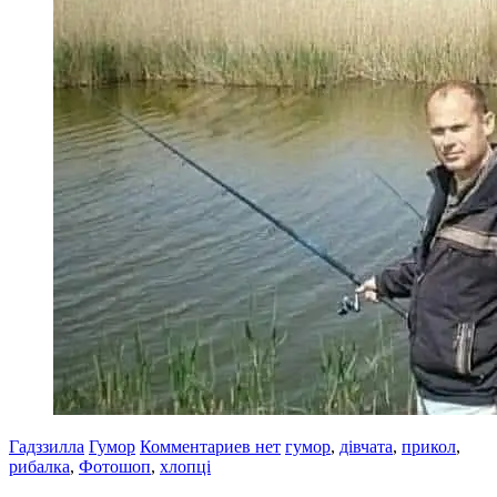
Гадззилла
Гумор
Комментариев нет
гумор
,
дівчата
,
прикол
,
рибалка
,
Фотошоп
,
хлопці