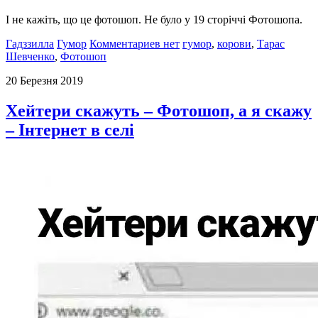
І не кажіть, що це фотошоп. Не було у 19 сторіччі Фотошопа.
Гадззилла
Гумор
Комментариев нет
гумор
,
корови
,
Тарас
Шевченко
,
Фотошоп
20 Березня 2019
Хейтери скажуть – Фотошоп, а я скажу
– Інтернет в селі