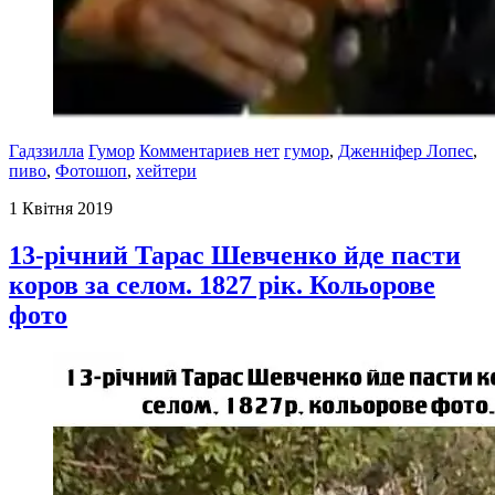
Гадззилла
Гумор
Комментариев нет
гумор
,
Дженніфер Лопес
,
пиво
,
Фотошоп
,
хейтери
1 Квітня 2019
13-річний Тарас Шевченко йде пасти
коров за селом. 1827 рік. Кольорове
фото