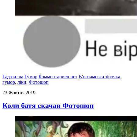
Гадззилла
Гумор
Комментариев нет
В'єтнамська зірочка
,
гумор
,
ліки
,
Фотошоп
23 Жовтня 2019
Коли батя скачав Фотошоп