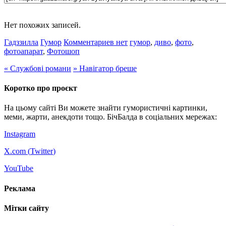
Нет похожих записей.
Гадззилла
Гумор
Комментариев нет
гумор
,
диво
,
фото
,
фотоапарат
,
Фотошоп
«
Службові романи
»
Навігатор бреше
Коротко про проєкт
На цьому сайті Ви можете знайти гумористичні картинки,
меми, жарти, анекдоти тощо. БічБалда в соціальних мережах:
Instagram
X.com (
Twitter
)
YouTube
Реклама
Мітки сайту