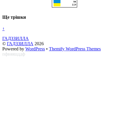
Ще трішки
↑
ГАДЗЗИЛЛА
©
ГАДЗЗИЛЛА
2026
Powered by
WordPress
•
Themify WordPress Themes
пфвяяшддф