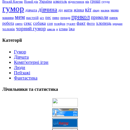
гроші
Україна
алкоголь
Віталій Кличко
Новий рік
відпочинок
вік
груди
гумор
дівчина
кіт
дівчата
жінка
життя
мама
дід
лікар
малюк
прикол
мем
приколи
пес
машина
настрій
пиво
порада
ранок
ніч
хлопець
робота
секс
собака
факт
сон
фото
свято
телефон
туалет
цицьки
чорний гумор
чоловік
їжа
школа
я
істина
Категорії
Гумор
Дівчата
Комп'ютерні ігри
Люди
Пейзажі
Фантастика
Лічильники та статистика