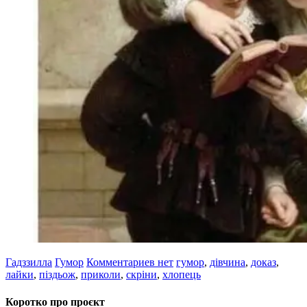
Гадззилла
Гумор
Комментариев нет
гумор
,
дівчина
,
доказ
,
лайки
,
піздьож
,
приколи
,
скріни
,
хлопець
Коротко про проєкт