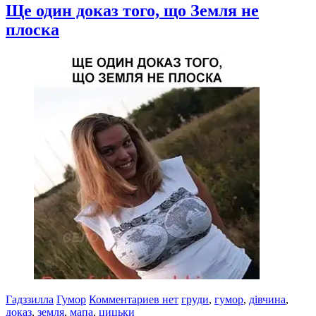
Ще один доказ того, що Земля не
плоска
Гадззилла
Гумор
Комментариев нет
груди
,
гумор
,
дівчина
,
доказ
,
земля
,
мапа
,
цицьки