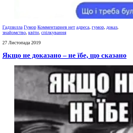
Гадззилла
Гумор
Комментариев нет
адреса
,
гумор
,
доказ
,
знайомство
,
квіти
,
спілкування
27 Листопада 2019
Якщо не доказано – не їбе, що сказано