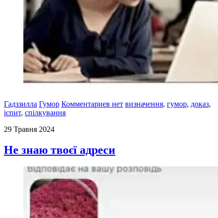
Гадззилла
Гумор
Комментариев нет
визначення
,
гумор
,
доказ
,
іспит
,
спілкування
29 Травня 2024
Не знаю твоєї адреси