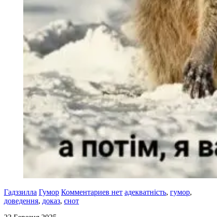
Гадззилла
Гумор
Комментариев нет
адекватність
,
гумор
,
доведення
,
доказ
,
єнот