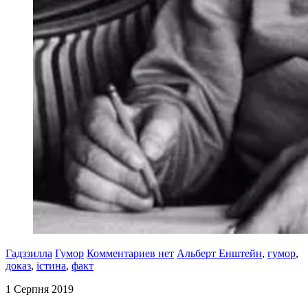
Гадззилла
Гумор
Комментариев нет
Альберт Енштейн
,
гумор
,
доказ
,
істина
,
факт
1 Серпня 2019