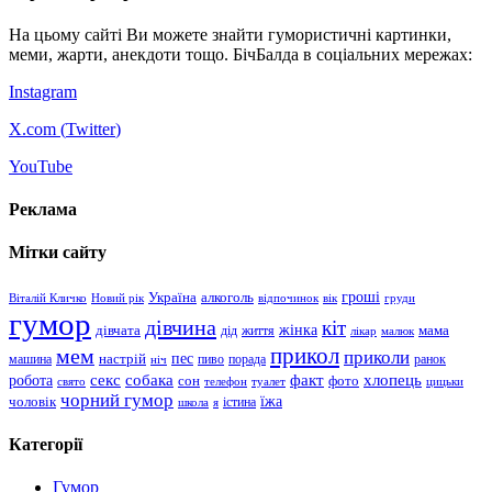
На цьому сайті Ви можете знайти гумористичні картинки,
меми, жарти, анекдоти тощо. БічБалда в соціальних мережах:
Instagram
X.com (
Twitter
)
YouTube
Реклама
Мітки сайту
гроші
Україна
алкоголь
Віталій Кличко
Новий рік
відпочинок
вік
груди
гумор
дівчина
кіт
дівчата
жінка
життя
мама
дід
лікар
малюк
прикол
мем
приколи
пес
машина
настрій
пиво
порада
ранок
ніч
хлопець
робота
секс
собака
факт
сон
фото
свято
телефон
туалет
цицьки
чорний гумор
чоловік
їжа
школа
я
істина
Категорії
Гумор