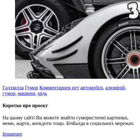
Гадззилла
Гумор
Комментариев нет
автомобілі
,
алюміній
,
гумор
,
машини
,
мідь
Коротко про проєкт
На цьому сайті Ви можете знайти гумористичні картинки,
меми, жарти, анекдоти тощо. БічБалда в соціальних мережах:
Instagram