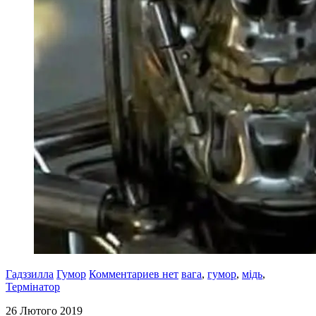
Гадззилла
Гумор
Комментариев нет
вага
,
гумор
,
мідь
,
Термінатор
26 Лютого 2019