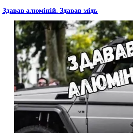
Здавав алюміній. Здавав мідь