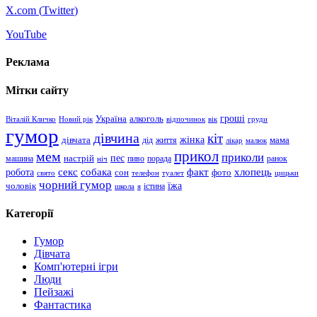
X.com (
Twitter
)
YouTube
Реклама
Мітки сайту
гроші
Україна
алкоголь
Віталій Кличко
Новий рік
відпочинок
вік
груди
гумор
дівчина
кіт
дівчата
жінка
життя
мама
дід
лікар
малюк
прикол
мем
приколи
пес
машина
настрій
пиво
порада
ранок
ніч
хлопець
робота
секс
собака
факт
сон
фото
свято
телефон
туалет
цицьки
чорний гумор
чоловік
їжа
школа
я
істина
Категорії
Гумор
Дівчата
Комп'ютерні ігри
Люди
Пейзажі
Фантастика