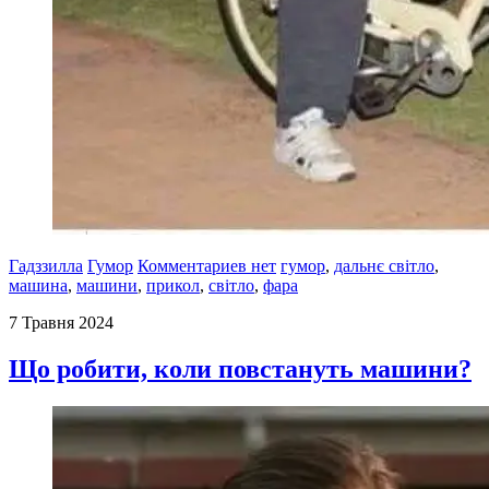
Гадззилла
Гумор
Комментариев нет
гумор
,
дальнє світло
,
машина
,
машини
,
прикол
,
світло
,
фара
7 Травня 2024
Що робити, коли повстануть машини?