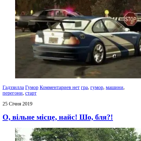
Гадззилла
Гумор
Комментариев нет
гра
,
гумор
,
машини
,
перегони
,
старт
25 Січня 2019
О, вільне місце, найс! Шо, бля?!