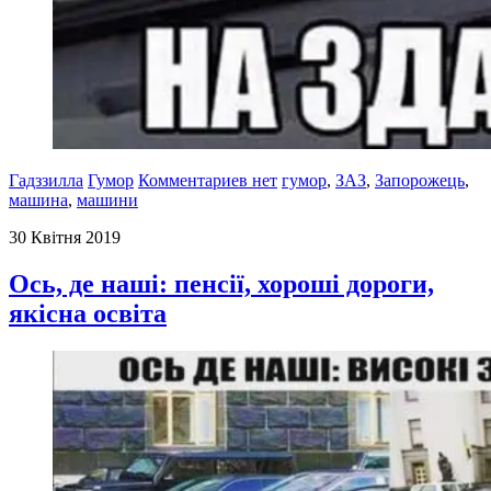
Гадззилла
Гумор
Комментариев нет
гумор
,
ЗАЗ
,
Запорожець
,
машина
,
машини
30 Квітня 2019
Ось, де наші: пенсії, хороші дороги,
якісна освіта