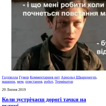
Гадззилла
Гумор
Комментариев нет
Арнольд Шварцнегер
,
машини
,
мем
,
повстання
,
робот
,
Термінатор
29 Липня 2019
Коли зустрічаєш дорогі тачки на
вулиці