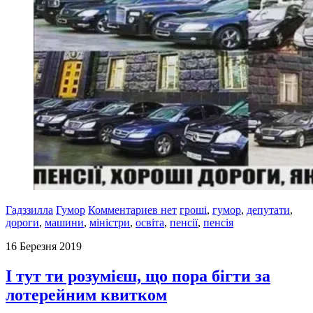
Гадззилла
Гумор
Комментариев нет
гроші
,
гумор
,
депутати
,
дороги
,
машини
,
міністри
,
освіта
,
пенсії
,
пенсія
16 Березня 2019
І тут ти розумієш, що пора бігти за
лотерейним квитком