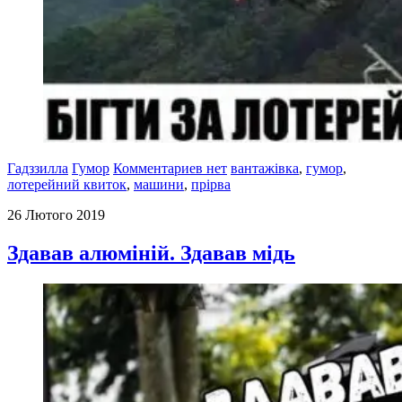
Гадззилла
Гумор
Комментариев нет
вантажівка
,
гумор
,
лотерейний квиток
,
машини
,
прірва
26 Лютого 2019
Здавав алюміній. Здавав мідь