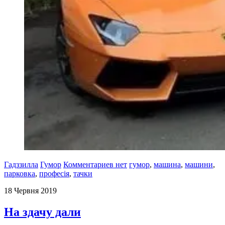
Гадззилла
Гумор
Комментариев нет
гумор
,
машина
,
машини
,
парковка
,
професія
,
тачки
18 Червня 2019
На здачу дали