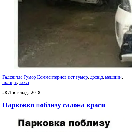
Гадззилла
Гумор
Комментариев нет
гумор
,
досвід
,
машини
,
поліція
,
таксі
28 Листопада 2018
Парковка поблизу салона краси