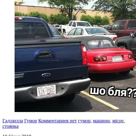
Гадззилла
Гумор
Комментариев нет
гумор
,
машини
,
місце
,
стоянка