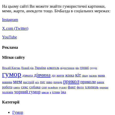
На цьому сайті Ви можете знайти гумористичні картинки,
меми, жарти, анекдоти тощо. БічБалда в соціальних мережах:
Instagram
X.com (
Twitter
)
YouTube
Реклама
Мітки сайту
гроші
Україна
алкоголь
Віталій Кличко
Новий рік
відпочинок
вік
груди
гумор
дівчина
кіт
дівчата
жінка
життя
мама
дід
лікар
малюк
прикол
мем
приколи
пес
машина
настрій
пиво
порада
ранок
ніч
хлопець
робота
секс
собака
факт
сон
фото
свято
телефон
туалет
цицьки
чорний гумор
чоловік
їжа
школа
я
істина
Категорії
Гумор