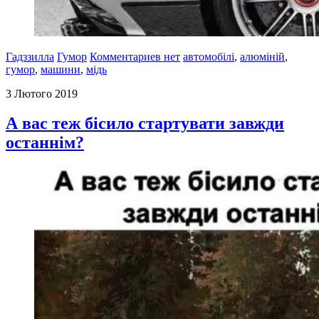
Гадззилла
Гумор
Комментариев нет
автомобілі
,
алюміній
,
гумор
,
машини
,
мідь
3 Лютого 2019
А вас теж бісило стартувати завжди
останнім?