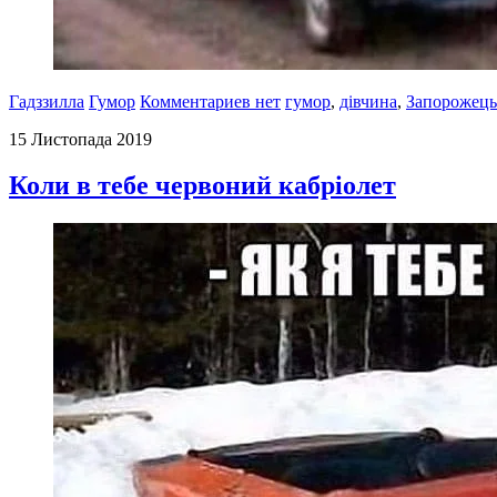
Гадззилла
Гумор
Комментариев нет
гумор
,
дівчина
,
Запорожець
15 Листопада 2019
Коли в тебе червоний кабріолет