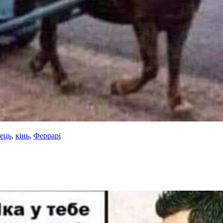
ець
,
кінь
,
Феррарі