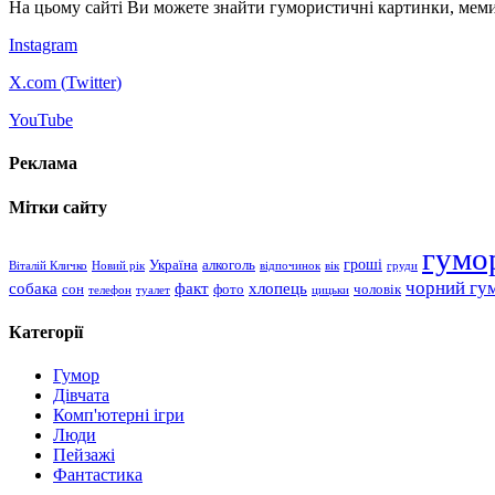
На цьому сайті Ви можете знайти гумористичні картинки, меми
Instagram
X.com (
Twitter
)
YouTube
Реклама
Мітки сайту
гумо
гроші
Україна
алкоголь
Віталій Кличко
Новий рік
відпочинок
вік
груди
чорний гу
хлопець
собака
факт
сон
чоловік
фото
телефон
туалет
цицьки
Категорії
Гумор
Дівчата
Комп'ютерні ігри
Люди
Пейзажі
Фантастика