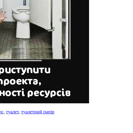
рс
,
туалет
,
туалетний папір