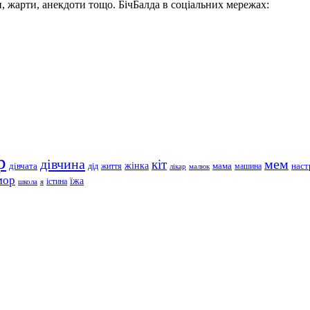
, жарти, анекдоти тощо. БічБалда в соціальних мережах:
р
дівчина
мем
кіт
дівчата
жінка
життя
мама
машина
наст
дід
лікар
малюк
мор
їжа
школа
я
істина