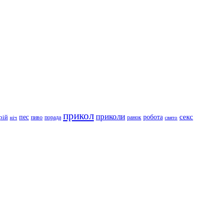
прикол
приколи
робота
секс
пес
рій
пиво
порада
ранок
ніч
свято