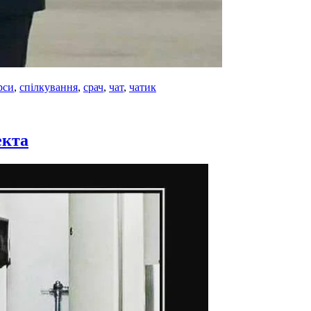
рси
,
спілкування
,
срач
,
чат
,
чатик
екта