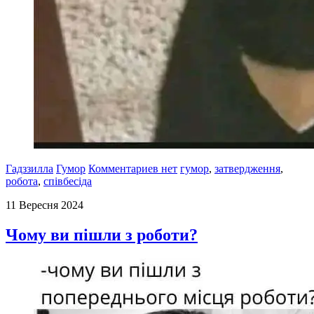
Гадззилла
Гумор
Комментариев нет
гумор
,
затвердження
,
робота
,
співбесіда
11 Вересня 2024
Чому ви пішли з роботи?