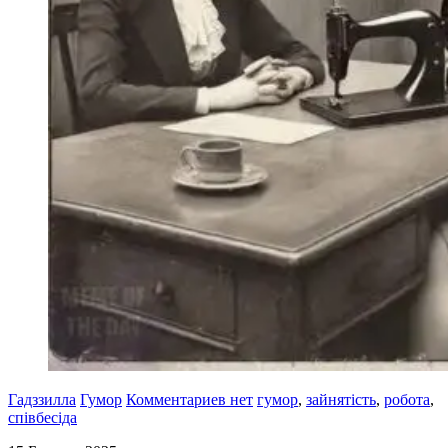
Гадззилла
Гумор
Комментариев нет
гумор
,
зайнятість
,
робота
,
співбесіда