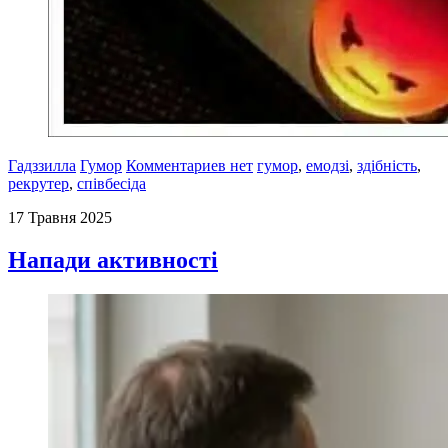
Гадззилла
Гумор
Комментариев нет
гумор
,
емодзі
,
здібність
,
рекрутер
,
співбесіда
17 Травня 2025
Напади активності