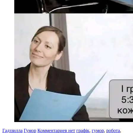
Гадззилла
Гумор
Комментариев нет
графік
,
гумор
,
робота
,