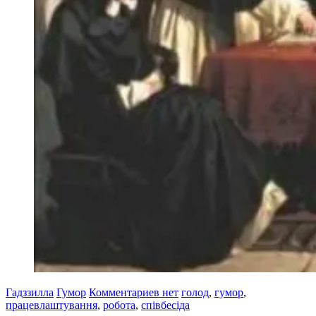
Гадззилла
Гумор
Комментариев нет
голод
,
гумор
,
працевлаштування
,
робота
,
співбесіда