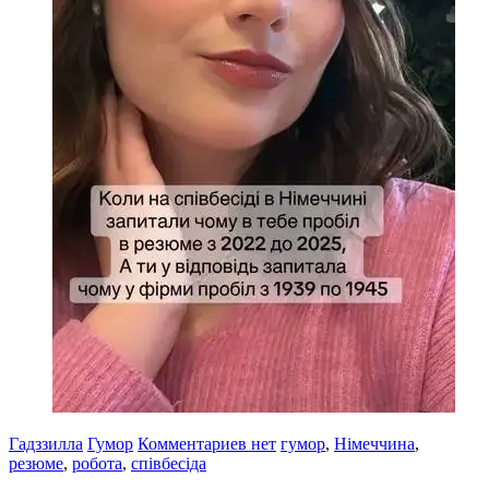
Гадззилла
Гумор
Комментариев нет
гумор
,
Німеччина
,
резюме
,
робота
,
співбесіда