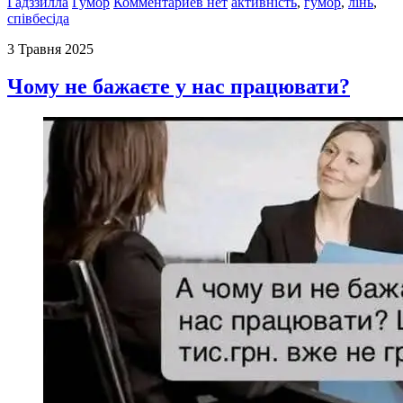
Гадззилла
Гумор
Комментариев нет
активність
,
гумор
,
лінь
,
співбесіда
3 Травня 2025
Чому не бажаєте у нас працювати?