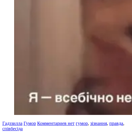
Гадззилла
Гумор
Комментариев нет
гумор
,
зізнання
,
правда
,
співбесіда