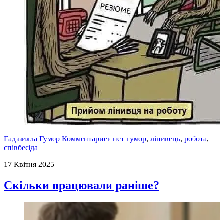
Гадззилла
Гумор
Комментариев нет
гумор
,
лінивець
,
робота
,
співбесіда
17 Квітня 2025
Скільки працювали раніше?