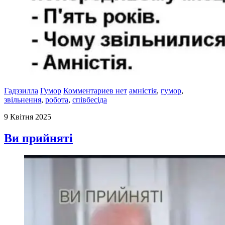
Гадззилла
Гумор
Комментариев нет
амністія
,
гумор
,
звільнення
,
робота
,
співбесіда
9 Квітня 2025
Ви прийняті