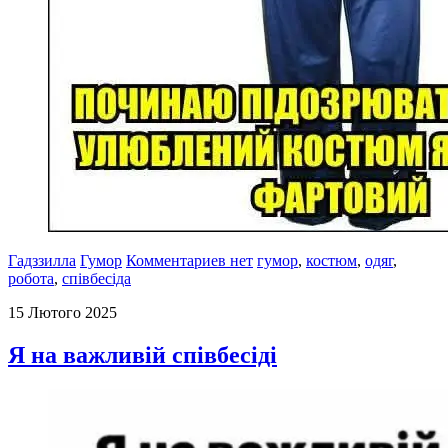
Гадззилла
Гумор
Комментариев нет
гумор
,
костюм
,
одяг
,
робота
,
співбесіда
15 Лютого 2025
Я на важливій співбесіді