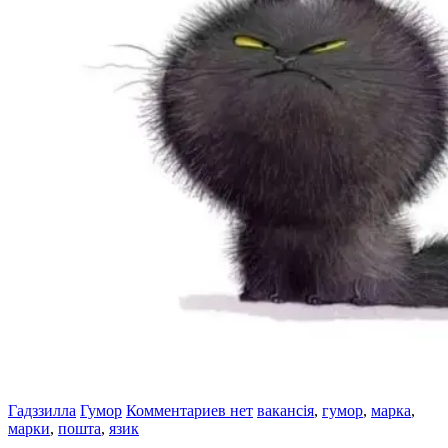
Гадззилла
Гумор
Комментариев нет
вакансія
,
гумор
,
марка
,
марки
,
пошта
,
язик