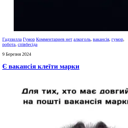
Гадззилла
Гумор
Комментариев нет
алкоголь
,
вакансія
,
гумор
,
робота
,
співбесіда
9 Березня 2024
Є вакансія клеїти марки