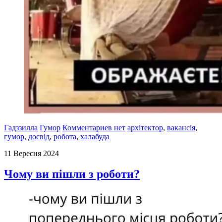
Гадззилла
Гумор
Комментариев нет
архітектор
,
вакансія
,
гумор
,
досвід
,
робота
,
халабуда
11 Вересня 2024
Чому ви пішли з роботи?