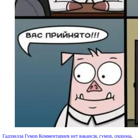
Гадззилла
Гумор
Комментариев нет
вакансія
,
гумор
,
охорона
,