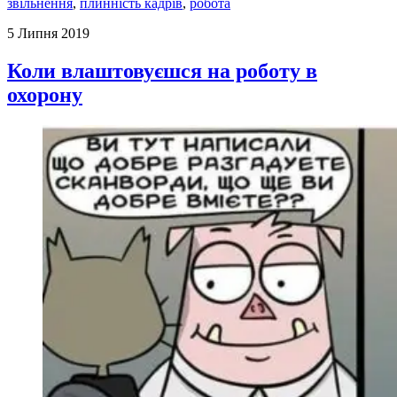
звільнення
,
плинність кадрів
,
робота
5 Липня 2019
Коли влаштовуєшся на роботу в
охорону