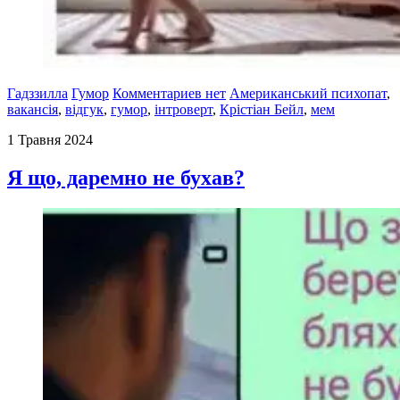
Гадззилла
Гумор
Комментариев нет
Американський психопат
,
вакансія
,
відгук
,
гумор
,
інтроверт
,
Крістіан Бейл
,
мем
1 Травня 2024
Я що, даремно не бухав?