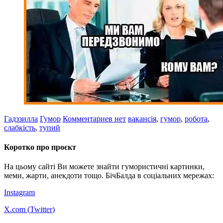
Гадззилла
Гумор
Комментариев нет
вакансія
,
гумор
,
робота
,
слабкість
,
тупий
Коротко про проєкт
На цьому сайті Ви можете знайти гумористичні картинки,
меми, жарти, анекдоти тощо. БічБалда в соціальних мережах:
Instagram
X.com (
Twitter
)