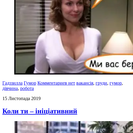
Гадззилла
Гумор
Комментариев нет
вакансія
,
груди
,
гумор
,
дівчина
,
робота
15 Листопада 2019
Коли ти – ініціативний