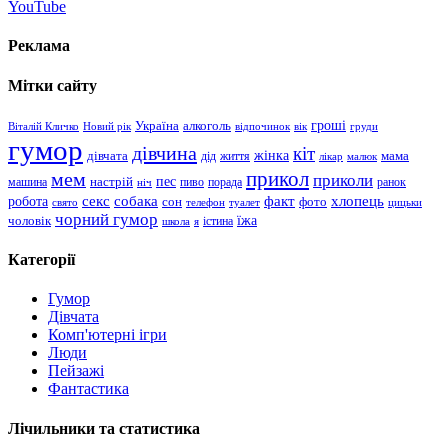
YouTube
Реклама
Мітки сайту
гроші
Україна
алкоголь
Віталій Кличко
Новий рік
відпочинок
вік
груди
гумор
дівчина
кіт
дівчата
жінка
життя
мама
дід
лікар
малюк
прикол
мем
приколи
пес
машина
настрій
пиво
порада
ранок
ніч
хлопець
робота
секс
собака
факт
сон
фото
свято
телефон
туалет
цицьки
чорний гумор
чоловік
їжа
школа
я
істина
Категорії
Гумор
Дівчата
Комп'ютерні ігри
Люди
Пейзажі
Фантастика
Лічильники та статистика