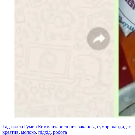
Гадззилла
Гумор
Комментариев нет
вакансія
,
гумор
,
кандидат
,
креатив
,
молоко
,
підхід
,
робота