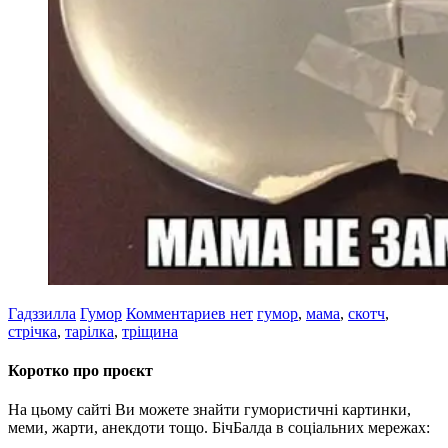
Гадззилла
Гумор
Комментариев нет
гумор
,
мама
,
скотч
,
стрічка
,
тарілка
,
тріщина
Коротко про проєкт
На цьому сайті Ви можете знайти гумористичні картинки,
меми, жарти, анекдоти тощо. БічБалда в соціальних мережах: