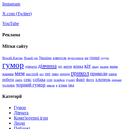
Instagram
X.com (
Twitter
)
YouTube
Реклама
Мітки сайту
гроші
Україна
алкоголь
Віталій Кличко
Новий рік
відпочинок
вік
груди
гумор
дівчина
кіт
дівчата
жінка
життя
мама
дід
лікар
малюк
прикол
мем
приколи
пес
машина
настрій
пиво
порада
ранок
ніч
хлопець
робота
секс
собака
факт
сон
фото
свято
телефон
туалет
цицьки
чорний гумор
чоловік
їжа
школа
я
істина
Категорії
Гумор
Дівчата
Комп'ютерні ігри
Люди
Пейзажі