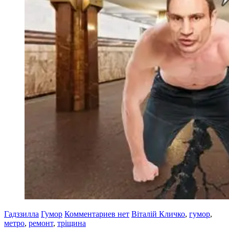
Гадззилла
Гумор
Комментариев нет
Віталій Кличко
,
гумор
,
метро
,
ремонт
,
тріщина