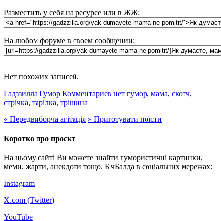
Разместить у себя на ресурсе или в ЖЖ:
На любом форуме в своем сообщении:
Нет похожих записей.
Гадззилла
Гумор
Комментариев нет
гумор
,
мама
,
скотч
,
стрічка
,
тарілка
,
тріщина
«
Передвиборча агітація
»
Приготувати поїсти
Коротко про проєкт
На цьому сайті Ви можете знайти гумористичні картинки,
меми, жарти, анекдоти тощо. БічБалда в соціальних мережах:
Instagram
X.com (
Twitter
)
YouTube