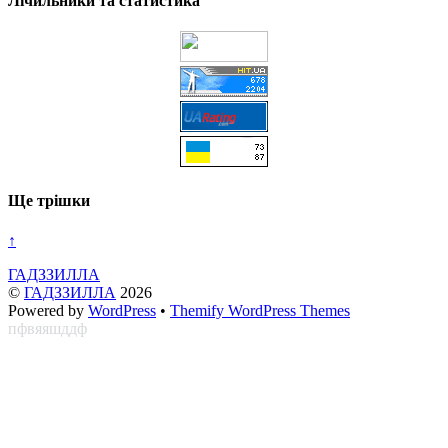
Лічильники та статистика
Ще трішки
↑
ГАДЗЗИЛЛА
©
ГАДЗЗИЛЛА
2026
Powered by
WordPress
•
Themify WordPress Themes
пфвяяшддф