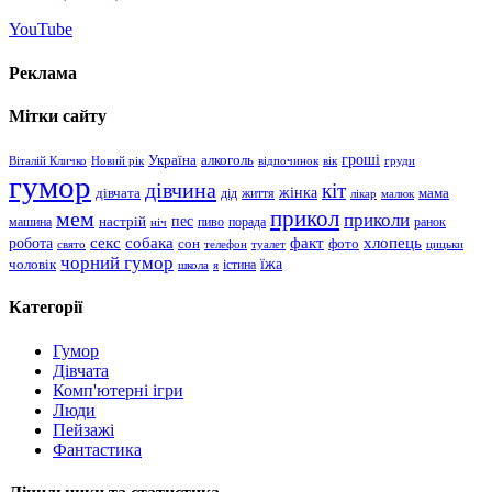
YouTube
Реклама
Мітки сайту
гроші
Україна
алкоголь
Віталій Кличко
Новий рік
відпочинок
вік
груди
гумор
дівчина
кіт
дівчата
жінка
життя
мама
дід
лікар
малюк
прикол
мем
приколи
пес
машина
настрій
пиво
порада
ранок
ніч
хлопець
робота
секс
собака
факт
сон
фото
свято
телефон
туалет
цицьки
чорний гумор
чоловік
їжа
школа
я
істина
Категорії
Гумор
Дівчата
Комп'ютерні ігри
Люди
Пейзажі
Фантастика