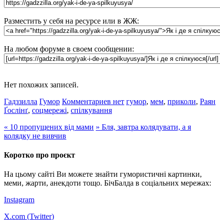
Разместить у себя на ресурсе или в ЖЖ:
На любом форуме в своем сообщении:
Нет похожих записей.
Гадззилла
Гумор
Комментариев нет
гумор
,
мем
,
приколи
,
Раян
Ґослінґ
,
соцмережі
,
спілкування
«
10 пропущених від мами
»
Бля, завтра колядувати, а я
колядку не вивчив
Коротко про проєкт
На цьому сайті Ви можете знайти гумористичні картинки,
меми, жарти, анекдоти тощо. БічБалда в соціальних мережах:
Instagram
X.com (
Twitter
)