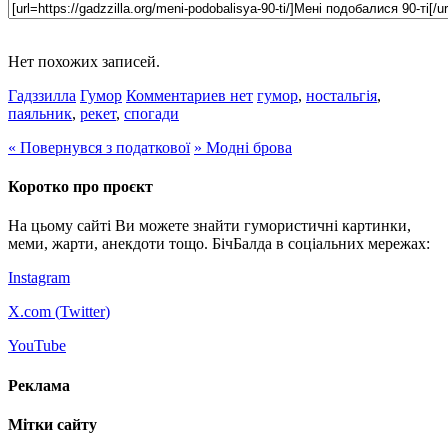
Нет похожих записей.
Гадззилла
Гумор
Комментариев нет
гумор
,
ностальгія
,
паяльник
,
рекет
,
спогади
«
Повернувся з податкової
»
Модні брова
Коротко про проєкт
На цьому сайті Ви можете знайти гумористичні картинки,
меми, жарти, анекдоти тощо. БічБалда в соціальних мережах:
Instagram
X.com (
Twitter
)
YouTube
Реклама
Мітки сайту