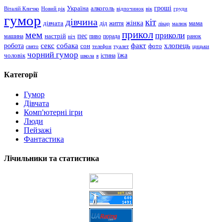
гроші
Україна
алкоголь
Віталій Кличко
Новий рік
відпочинок
вік
груди
гумор
дівчина
кіт
дівчата
жінка
життя
мама
дід
лікар
малюк
прикол
мем
приколи
пес
машина
настрій
пиво
порада
ранок
ніч
хлопець
робота
секс
собака
факт
сон
фото
свято
телефон
туалет
цицьки
чорний гумор
чоловік
їжа
школа
я
істина
Категорії
Гумор
Дівчата
Комп'ютерні ігри
Люди
Пейзажі
Фантастика
Лічильники та статистика