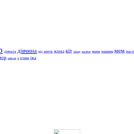
р
дівчина
мем
кіт
дівчата
жінка
життя
мама
машина
наст
дід
лікар
малюк
мор
їжа
школа
я
істина