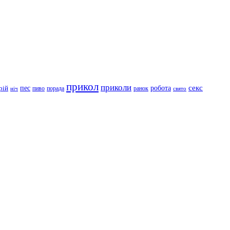
прикол
приколи
робота
секс
пес
рій
пиво
порада
ранок
ніч
свято