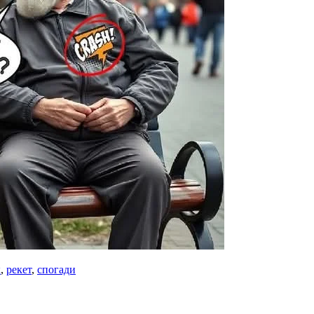
к
,
рекет
,
спогади