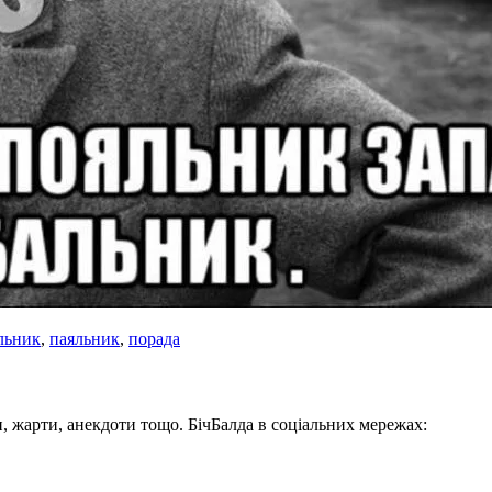
льник
,
паяльник
,
порада
, жарти, анекдоти тощо. БічБалда в соціальних мережах: