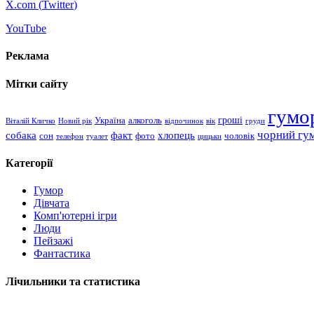
X.com (
Twitter
)
YouTube
Реклама
Мітки сайту
гумо
гроші
Україна
алкоголь
Віталій Кличко
Новий рік
відпочинок
вік
груди
чорний гу
хлопець
собака
факт
сон
чоловік
фото
телефон
туалет
цицьки
Категорії
Гумор
Дівчата
Комп'ютерні ігри
Люди
Пейзажі
Фантастика
Лічильники та статистика