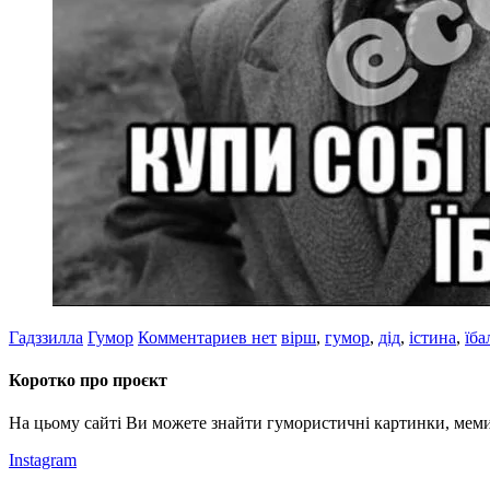
Гадззилла
Гумор
Комментариев нет
вірш
,
гумор
,
дід
,
істина
,
їба
Коротко про проєкт
На цьому сайті Ви можете знайти гумористичні картинки, меми
Instagram