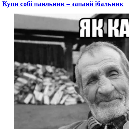
Купи собі паяльник – запаяй їбальник