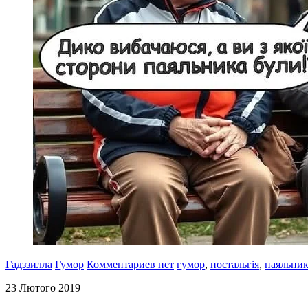
Гадззилла
Гумор
Комментариев нет
гумор
,
ностальгія
,
паяльни
23 Лютого 2019