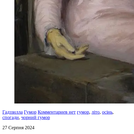
Гадззилла
Гумор
Комментариев нет
гумор
,
літо
,
осінь
,
спогади
,
чорний гумор
27 Серпня 2024