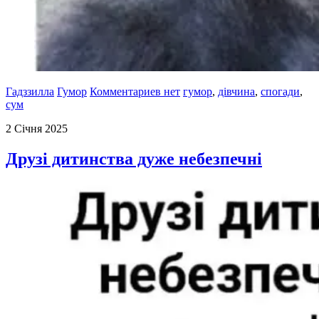
Гадззилла
Гумор
Комментариев нет
гумор
,
дівчина
,
спогади
,
сум
2 Січня 2025
Друзі дитинства дуже небезпечні