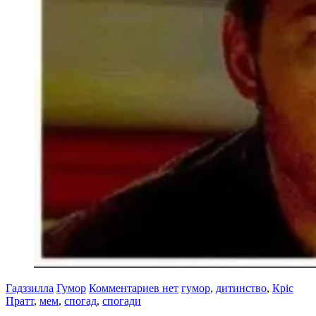
Гадззилла
Гумор
Комментариев нет
гумор
,
дитинство
,
Кріс
Пратт
,
мем
,
спогад
,
спогади