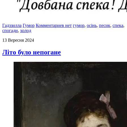
Гадззилла
Гумор
Комментариев нет
гумор
,
осінь
,
песик
,
спека
,
спогади
,
холод
13 Вересня 2024
Літо було непогане