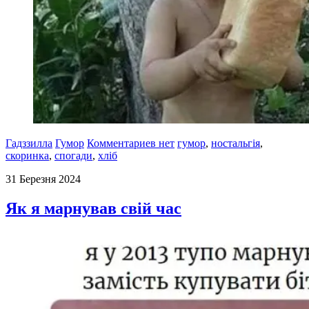
Гадззилла
Гумор
Комментариев нет
гумор
,
ностальгія
,
скоринка
,
спогади
,
хліб
31 Березня 2024
Як я марнував свій час