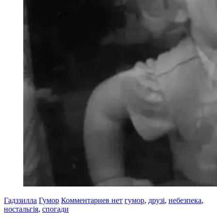
Гадззилла
Гумор
Комментариев нет
гумор
,
друзі
,
небезпека
,
ностальгія
,
спогади