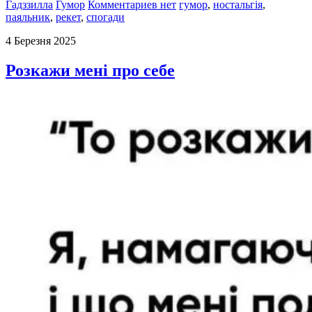
Гадззилла
Гумор
Комментариев нет
гумор
,
ностальгія
,
паяльник
,
рекет
,
спогади
4 Березня 2025
Розкажи мені про себе