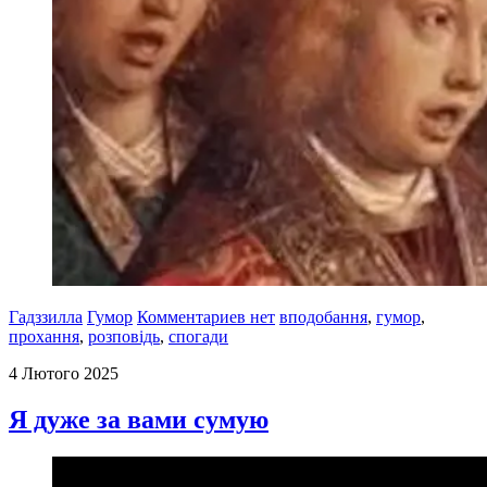
Гадззилла
Гумор
Комментариев нет
вподобання
,
гумор
,
прохання
,
розповідь
,
спогади
4 Лютого 2025
Я дуже за вами сумую