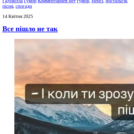
Гадззилла
Гумор
Комментариев нет
гумор
,
Ненсі
,
ностальгія
,
пісня
,
спогади
14 Квітня 2025
Все пішло не так