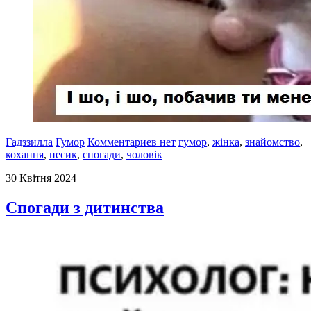
Гадззилла
Гумор
Комментариев нет
гумор
,
жінка
,
знайомство
,
кохання
,
песик
,
спогади
,
чоловік
30 Квітня 2024
Спогади з дитинства