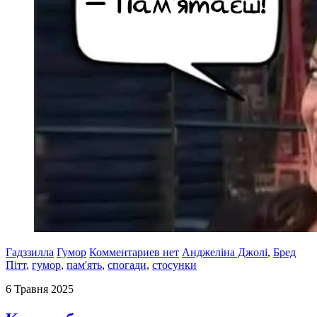
Гадззилла
Гумор
Комментариев нет
Анджеліна Джолі
,
Бред
Пітт
,
гумор
,
пам'ять
,
спогади
,
стосунки
6 Травня 2025