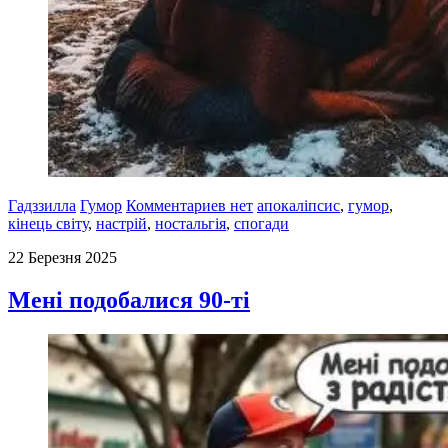
Гадззилла
Гумор
Комментариев нет
апокаліпсис
,
гумор
,
кінець світу
,
настрій
,
ностальгія
,
спогади
22 Березня 2025
Мені подобалися 90-ті