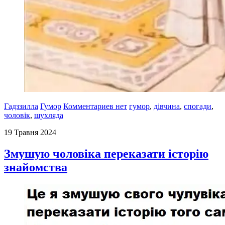
Гадззилла
Гумор
Комментариев нет
гумор
,
дівчина
,
спогади
,
чоловік
,
шухляда
19 Травня 2024
Змушую чоловіка переказати історію
знайомства