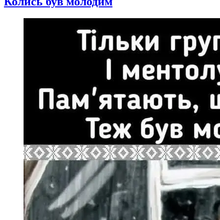
Колись був молодим