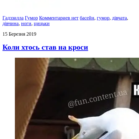
Гадззилла
Гумор
Комментариев нет
басейн
,
гумор
,
дівчата
,
дівчина
,
ноги
,
цицьки
15 Березня 2019
Коли хтось став на кроси