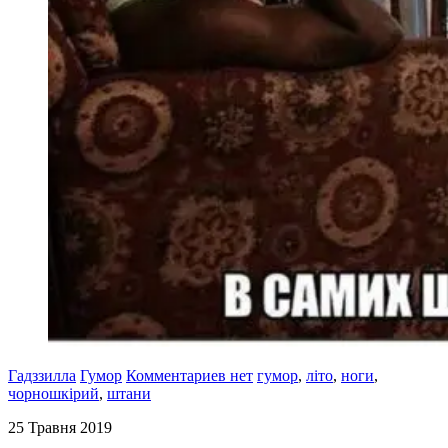
Гадззилла
Гумор
Комментариев нет
гумор
,
літо
,
ноги
,
чорношкірий
,
штани
25 Травня 2019