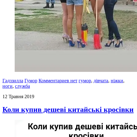
Гадззилла
Гумор
Комментариев нет
гумор
,
дівчата
,
ніжки
,
ноги
,
служба
12 Травня 2019
Коли купив дешеві китайські кросівки