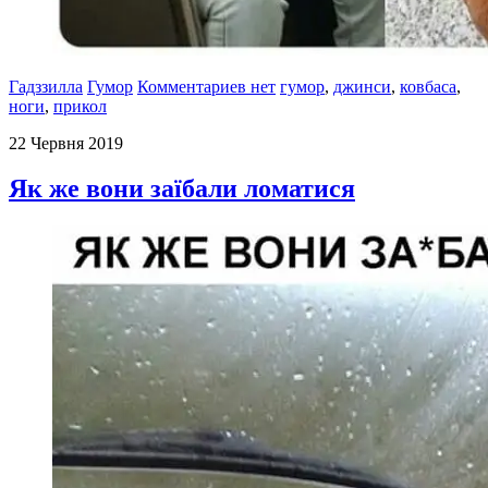
Гадззилла
Гумор
Комментариев нет
гумор
,
джинси
,
ковбаса
,
ноги
,
прикол
22 Червня 2019
Як же вони заїбали ломатися