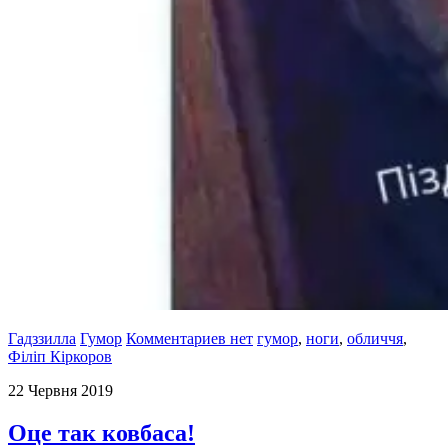
Гадззилла
Гумор
Комментариев нет
гумор
,
ноги
,
обличчя
,
Філіп Кіркоров
22 Червня 2019
Оце так ковбаса!