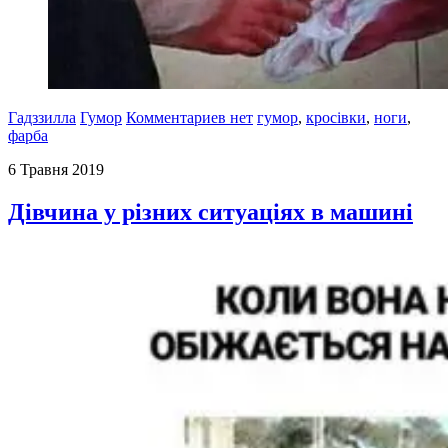
Гадззилла
Гумор
Комментариев нет
гумор
,
кросівки
,
ноги
,
фарба
6 Травня 2019
Дівчина у різних ситуаціях в машині