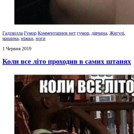
Гадззилла
Гумор
Комментариев нет
гумор
,
дівчина
,
Жигулі
,
машина
,
ніжки
,
ноги
1 Червня 2019
Коли все літо проходив в самих штанях