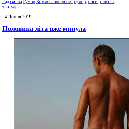
Гадззилла
Гумор
Комментариев нет
гумор
,
ноги
,
плитка
,
тротуар
24 Липня 2019
Половина літа вже минула