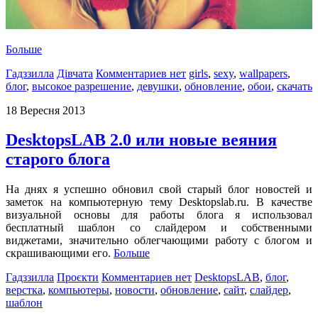
Больше
Гадззилла
Дівчата
Комментариев нет
girls
,
sexy
,
wallpapers
,
блог
,
высокое разрешение
,
девушки
,
обновление
,
обои
,
скачать
18 Вересня 2013
DesktopsLAB 2.0 или новые веяния
старого блога
На днях я успешно обновил свой старый блог новостей и
заметок на компьютерную тему Desktopslab.ru. В качестве
визуальной основы для работы блога я использовал
бесплатный шаблон со слайдером и собственными
виджетами, значительно облегчающими работу с блогом и
скрашивающими его.
Больше
Гадззилла
Проєкти
Комментариев нет
DesktopsLAB
,
блог
,
верстка
,
компьютеры
,
новости
,
обновление
,
сайт
,
слайдер
,
шаблон