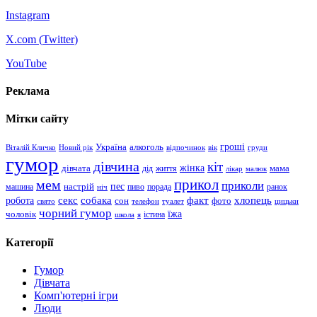
Instagram
X.com (
Twitter
)
YouTube
Реклама
Мітки сайту
гроші
Україна
алкоголь
Віталій Кличко
Новий рік
відпочинок
вік
груди
гумор
дівчина
кіт
дівчата
жінка
життя
мама
дід
лікар
малюк
прикол
мем
приколи
пес
машина
настрій
пиво
порада
ранок
ніч
хлопець
робота
секс
собака
факт
сон
фото
свято
телефон
туалет
цицьки
чорний гумор
чоловік
їжа
школа
я
істина
Категорії
Гумор
Дівчата
Комп'ютерні ігри
Люди