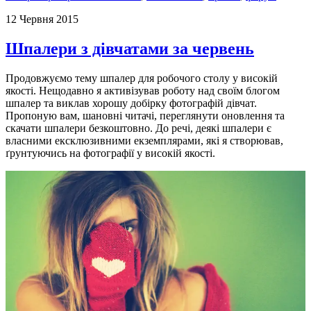
12 Червня 2015
Шпалери з дівчатами за червень
Продовжуємо тему шпалер для робочого столу у високій
якості. Нещодавно я активізував роботу над своїм блогом
шпалер та виклав хорошу добірку фотографій дівчат.
Пропоную вам, шановні читачі, переглянути оновлення та
скачати шпалери безкоштовно. До речі, деякі шпалери є
власними ексклюзивними екземплярами, які я створював,
ґрунтуючись на фотографії у високій якості.