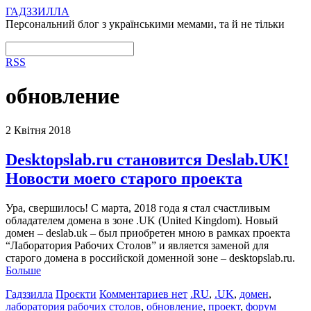
ГАДЗЗИЛЛА
Персональний блог з українськими мемами, та й не тільки
RSS
обновление
2 Квітня 2018
Desktopslab.ru становится Deslab.UK!
Новости моего старого проекта
Ура, свершилось! С марта, 2018 года я стал счастливым
обладателем домена в зоне .UK (United Kingdom). Новый
домен – deslab.uk – был приобретен мною в рамках проекта
“Лаборатория Рабочих Столов” и является заменой для
старого домена в российской доменной зоне – desktopslab.ru.
Больше
Гадззилла
Проєкти
Комментариев нет
.RU
,
.UK
,
домен
,
лаборатория рабочих столов
,
обновление
,
проект
,
форум