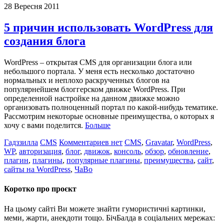
28 Вересня 2011
5 причин использовать WordPress для
создания блога
WordPress – открытая CMS для организации блога или
небольшого портала. У меня есть несколько достаточно
нормальных и неплохо раскрученных блогов на
популярнейшем блоггерском движке WordPress. При
определенной настройке на данном движке можно
организовать полноценный портал по какой-нибудь тематике.
Рассмотрим некоторые основные преимущества, о которых я
хочу с вами поделится.
Больше
Гадззилла
CMS
Комментариев нет
CMS
,
Gravatar
,
WordPress
,
WP
,
авторизация
,
блог
,
движок
,
консоль
,
обзор
,
обновление
,
плагин
,
плагины
,
популярные плагины
,
преимущества
,
сайт
,
сайты на WordPress
,
ЧаВо
Коротко про проєкт
На цьому сайті Ви можете знайти гумористичні картинки,
меми, жарти, анекдоти тощо. БічБалда в соціальних мережах: