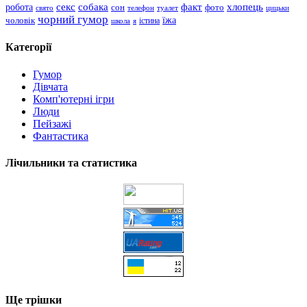
хлопець
робота
секс
собака
факт
сон
фото
свято
телефон
туалет
цицьки
чорний гумор
чоловік
їжа
школа
я
істина
Категорії
Гумор
Дівчата
Комп'ютерні ігри
Люди
Пейзажі
Фантастика
Лічильники та статистика
Ще трішки