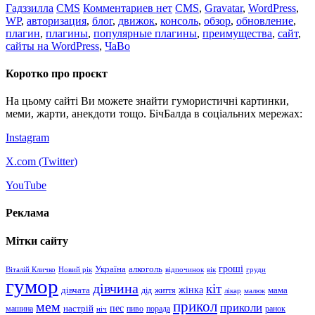
Гадззилла
CMS
Комментариев нет
CMS
,
Gravatar
,
WordPress
,
WP
,
авторизация
,
блог
,
движок
,
консоль
,
обзор
,
обновление
,
плагин
,
плагины
,
популярные плагины
,
преимущества
,
сайт
,
сайты на WordPress
,
ЧаВо
Коротко про проєкт
На цьому сайті Ви можете знайти гумористичні картинки,
меми, жарти, анекдоти тощо. БічБалда в соціальних мережах:
Instagram
X.com (
Twitter
)
YouTube
Реклама
Мітки сайту
гроші
Україна
алкоголь
Віталій Кличко
Новий рік
відпочинок
вік
груди
гумор
дівчина
кіт
дівчата
жінка
життя
мама
дід
лікар
малюк
прикол
мем
приколи
пес
машина
настрій
пиво
порада
ранок
ніч